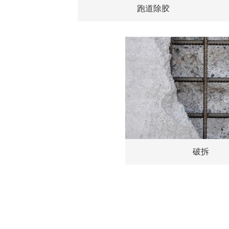
跑道除胶
破拆