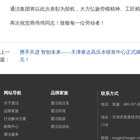
通洁集团将以此次表彰为契机，大力弘扬劳模精神、工匠精
再次祝贺商伟伟同志！致敬每一位劳动者！
上一
携手共进 智创未来——天津泰达高压水研发中心正式
篇：
元！
网站导航
品牌家族
联系方式
关于通洁
通洁高压泵
电话：客服：400-107-888
品牌家族
通洁环境
地址：天津市西青经济
行业解决方案
通洁能源
15号
新闻中心
通洁自动化
通洁服务
邮箱：tongjie@tongjie.cn