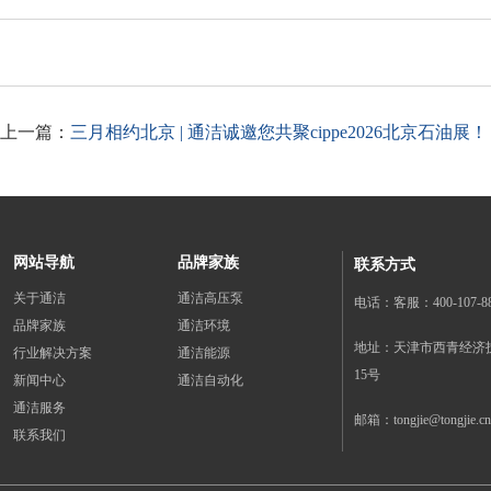
上一篇：
三月相约北京 | 通洁诚邀您共聚cippe2026北京石油展！
网站导航
品牌家族
联系方式
关于通洁
通洁高压泵
电话：客服：400-107-888
品牌家族
通洁环境
地址：天津市西青经济
行业解决方案
通洁能源
15号
新闻中心
通洁自动化
通洁服务
邮箱：tongjie@tongjie.cn
联系我们