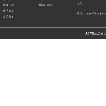
15号
新闻中心
通洁自动化
通洁服务
邮箱：tongjie@tongjie.cn
联系我们
天津市通洁高